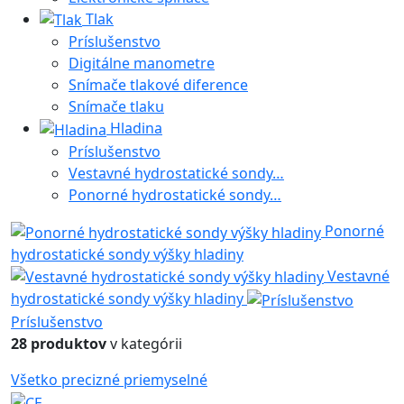
Tlak
Príslušenstvo
Digitálne manometre
Snímače tlakové diference
Snímače tlaku
Hladina
Príslušenstvo
Vestavné hydrostatické sondy…
Ponorné hydrostatické sondy…
Ponorné
hydrostatické sondy výšky hladiny
Vestavné
hydrostatické sondy výšky hladiny
Príslušenstvo
28 produktov
v kategórii
Všetko
precizné
priemyselné