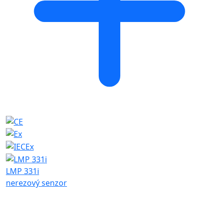
LMP 331i
nerezový senzor