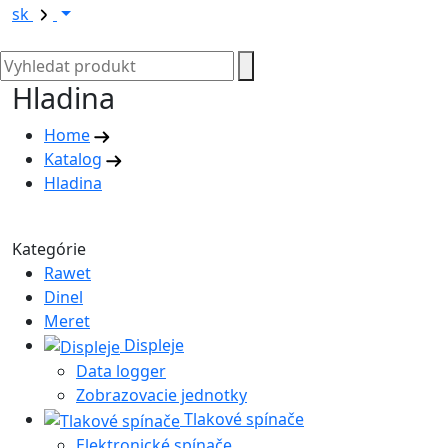
sk
Hladina
Home
Katalog
Hladina
Kategórie
Rawet
Dinel
Meret
Displeje
Data logger
Zobrazovacie jednotky
Tlakové spínače
Elektronické spínače