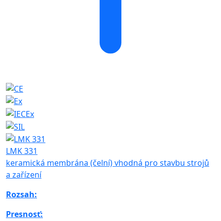
LMK 331
keramická membrána (čelní) vhodná pro stavbu strojů
a zařízení
Rozsah:
Presnosť: