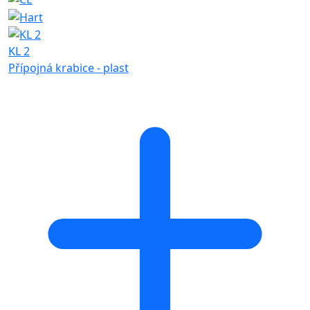
KL 2
Přípojná krabice - plast