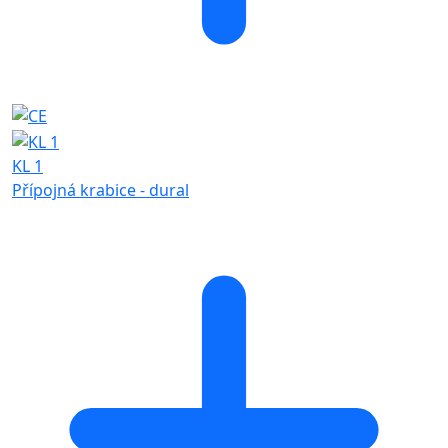
KL 1
Přípojná krabice - dural