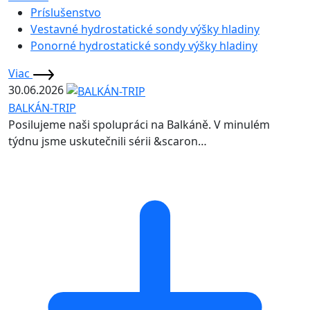
Príslušenstvo
Vestavné hydrostatické sondy výšky hladiny
Ponorné hydrostatické sondy výšky hladiny
Viac
30.06.2026
BALKÁN-TRIP
Posilujeme naši spolupráci na Balkáně. V minulém
týdnu jsme uskutečnili sérii &scaron…