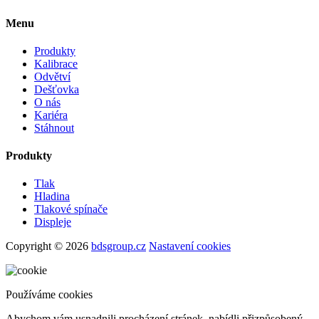
Menu
Produkty
Kalibrace
Odvětví
Dešťovka
O nás
Kariéra
Stáhnout
Produkty
Tlak
Hladina
Tlakové spínače
Displeje
Copyright © 2026
bdsgroup.cz
Nastavení cookies
Používáme cookies
Abychom vám usnadnili procházení stránek, nabídli přizpůsobený