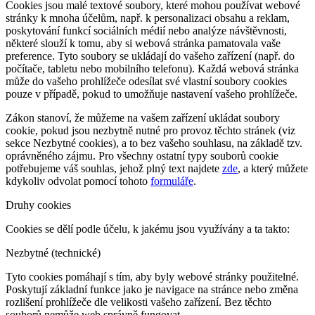
Cookies jsou malé textové soubory, které mohou používat webové
stránky k mnoha účelům, např. k personalizaci obsahu a reklam,
poskytování funkcí sociálních médií nebo analýze návštěvnosti,
některé slouží k tomu, aby si webová stránka pamatovala vaše
preference. Tyto soubory se ukládají do vašeho zařízení (např. do
počítače, tabletu nebo mobilního telefonu). Každá webová stránka
může do vašeho prohlížeče odesílat své vlastní soubory cookies
pouze v případě, pokud to umožňuje nastavení vašeho prohlížeče.
Zákon stanoví, že můžeme na vašem zařízení ukládat soubory
cookie, pokud jsou nezbytně nutné pro provoz těchto stránek (viz
sekce Nezbytné cookies), a to bez vašeho souhlasu, na základě tzv.
oprávněného zájmu. Pro všechny ostatní typy souborů cookie
potřebujeme váš souhlas, jehož plný text najdete
zde
, a který můžete
kdykoliv odvolat pomocí tohoto
formuláře
.
Druhy cookies
Cookies se dělí podle účelu, k jakému jsou využívány a ta takto:
Nezbytné (technické)
Tyto cookies pomáhají s tím, aby byly webové stránky použitelné.
Poskytují základní funkce jako je navigace na stránce nebo změna
rozlišení prohlížeče dle velikosti vašeho zařízení. Bez těchto
souborů nemůže web správně fungovat.