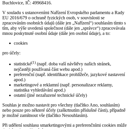
Buchlovice, IČ: 49968416.
V souladu s ustanoveními Nařízení Evropského parlamentu a Rady
EU 2016/679 o ochraně fyzických osob, v souvislosti se
zpracováním osobních údajů (dále jen „Nařízení“) souhlasím tímto s
tím, aby výše uvedená společnost (dále jen „správce“) zpracovávala
mnou poskytnuté osobní údaje (dále jen osobní údaje), a to:
cookies
pro účely:
(1)
statistické
(např. doba vaší návštěvy našich stránek,
nejčastěji používaná část webu apod.)
preferenční (např. identifikace prohlížeče, jazykové nastavení
apod.)
marketingové a reklamní (např. personalizace reklamy,
statistika vyhledávání apod.)
ostatní (jiné nezařazené technické účely)
Souhlas je možno nastavit pro všechny (tlačítko Ano, souhlasím)
nebo pouze pro některé účely (zaškrtnutím příslušné části), případně
je možné zamítnout vše (tlačítko Nesouhlasím).
Při udělení souhlasu smarketingovými a preferenčními cookies může