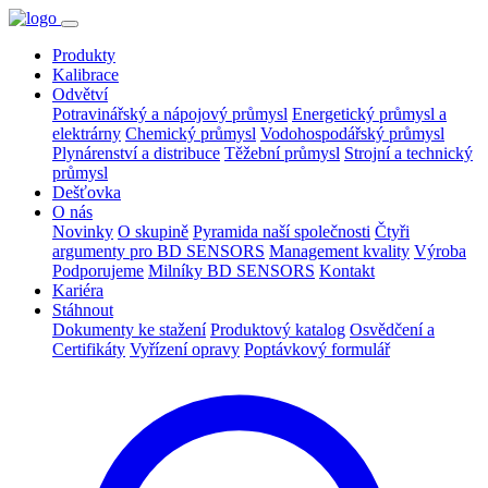
Produkty
Kalibrace
Odvětví
Potravinářský a nápojový průmysl
Energetický průmysl a
elektrárny
Chemický průmysl
Vodohospodářský průmysl
Plynárenství a distribuce
Těžební průmysl
Strojní a technický
průmysl
Dešťovka
O nás
Novinky
O skupině
Pyramida naší společnosti
Čtyři
argumenty pro BD SENSORS
Management kvality
Výroba
Podporujeme
Milníky BD SENSORS
Kontakt
Kariéra
Stáhnout
Dokumenty ke stažení
Produktový katalog
Osvědčení a
Certifikáty
Vyřízení opravy
Poptávkový formulář