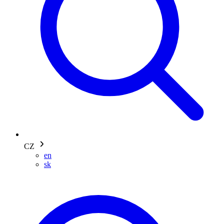
CZ
en
sk