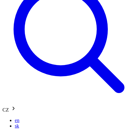
CZ
en
sk