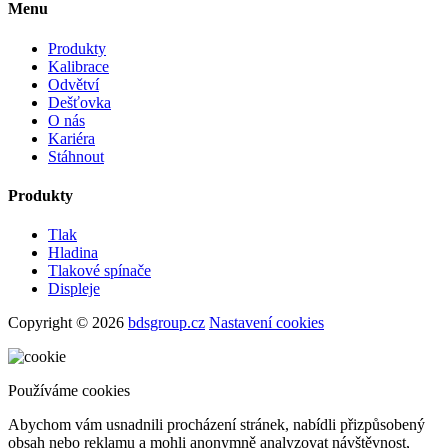
Menu
Produkty
Kalibrace
Odvětví
Dešťovka
O nás
Kariéra
Stáhnout
Produkty
Tlak
Hladina
Tlakové spínače
Displeje
Copyright © 2026
bdsgroup.cz
Nastavení cookies
Používáme cookies
Abychom vám usnadnili procházení stránek, nabídli přizpůsobený
obsah nebo reklamu a mohli anonymně analyzovat návštěvnost,