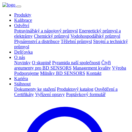
Produkty
Kalibrace
Odvětví
Potravinářský a nápojový průmysl
Energetický průmysl a
elektrárny
Chemický průmysl
Vodohospodářský průmysl
Plynárenství a distribuce
Těžební průmysl
Strojní a technický
průmysl
Dešťovka
O nás
Novinky
O skupině
Pyramida naší společnosti
Čtyři
argumenty pro BD SENSORS
Management kvality
Výroba
Podporujeme
Milníky BD SENSORS
Kontakt
Kariéra
Stáhnout
Dokumenty ke stažení
Produktový katalog
Osvědčení a
Certifikáty
Vyřízení opravy
Poptávkový formulář