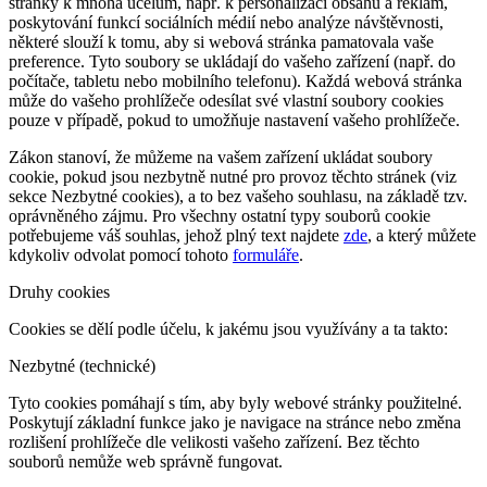
stránky k mnoha účelům, např. k personalizaci obsahu a reklam,
poskytování funkcí sociálních médií nebo analýze návštěvnosti,
některé slouží k tomu, aby si webová stránka pamatovala vaše
preference. Tyto soubory se ukládají do vašeho zařízení (např. do
počítače, tabletu nebo mobilního telefonu). Každá webová stránka
může do vašeho prohlížeče odesílat své vlastní soubory cookies
pouze v případě, pokud to umožňuje nastavení vašeho prohlížeče.
Zákon stanoví, že můžeme na vašem zařízení ukládat soubory
cookie, pokud jsou nezbytně nutné pro provoz těchto stránek (viz
sekce Nezbytné cookies), a to bez vašeho souhlasu, na základě tzv.
oprávněného zájmu. Pro všechny ostatní typy souborů cookie
potřebujeme váš souhlas, jehož plný text najdete
zde
, a který můžete
kdykoliv odvolat pomocí tohoto
formuláře
.
Druhy cookies
Cookies se dělí podle účelu, k jakému jsou využívány a ta takto:
Nezbytné (technické)
Tyto cookies pomáhají s tím, aby byly webové stránky použitelné.
Poskytují základní funkce jako je navigace na stránce nebo změna
rozlišení prohlížeče dle velikosti vašeho zařízení. Bez těchto
souborů nemůže web správně fungovat.