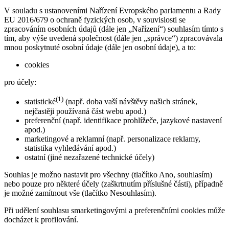
V souladu s ustanoveními Nařízení Evropského parlamentu a Rady
EU 2016/679 o ochraně fyzických osob, v souvislosti se
zpracováním osobních údajů (dále jen „Nařízení“) souhlasím tímto s
tím, aby výše uvedená společnost (dále jen „správce“) zpracovávala
mnou poskytnuté osobní údaje (dále jen osobní údaje), a to:
cookies
pro účely:
(1)
statistické
(např. doba vaší návštěvy našich stránek,
nejčastěji používaná část webu apod.)
preferenční (např. identifikace prohlížeče, jazykové nastavení
apod.)
marketingové a reklamní (např. personalizace reklamy,
statistika vyhledávání apod.)
ostatní (jiné nezařazené technické účely)
Souhlas je možno nastavit pro všechny (tlačítko Ano, souhlasím)
nebo pouze pro některé účely (zaškrtnutím příslušné části), případně
je možné zamítnout vše (tlačítko Nesouhlasím).
Při udělení souhlasu smarketingovými a preferenčními cookies může
docházet k profilování.