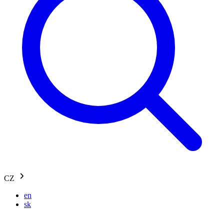
CZ
en
sk