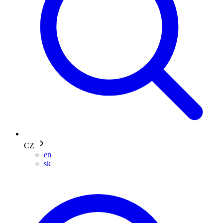
CZ
en
sk