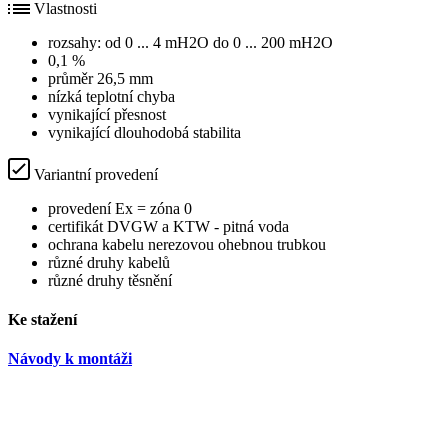
Vlastnosti
rozsahy: od 0 ... 4 mH2O do 0 ... 200 mH2O
0,1 %
průměr 26,5 mm
nízká teplotní chyba
vynikající přesnost
vynikající dlouhodobá stabilita
Variantní provedení
provedení Ex = zóna 0
certifikát DVGW a KTW - pitná voda
ochrana kabelu nerezovou ohebnou trubkou
různé druhy kabelů
různé druhy těsnění
Ke stažení
Návody k montáži