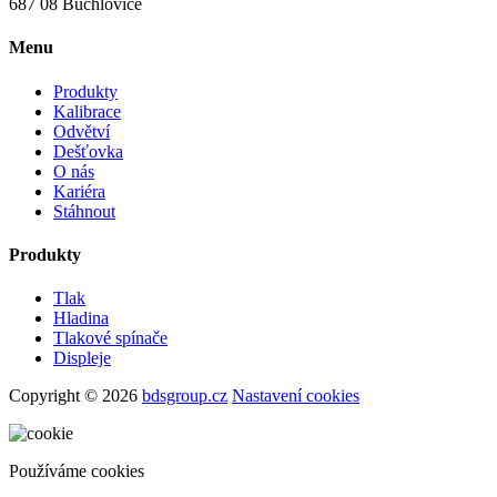
687 08 Buchlovice
Menu
Produkty
Kalibrace
Odvětví
Dešťovka
O nás
Kariéra
Stáhnout
Produkty
Tlak
Hladina
Tlakové spínače
Displeje
Copyright © 2026
bdsgroup.cz
Nastavení cookies
Používáme cookies