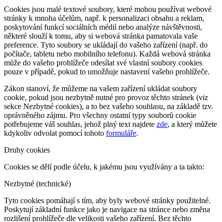
Cookies jsou malé textové soubory, které mohou používat webové
stránky k mnoha účelům, např. k personalizaci obsahu a reklam,
poskytování funkcí sociálních médií nebo analýze návštěvnosti,
některé slouží k tomu, aby si webová stránka pamatovala vaše
preference. Tyto soubory se ukládají do vašeho zařízení (např. do
počítače, tabletu nebo mobilního telefonu). Každá webová stránka
může do vašeho prohlížeče odesílat své vlastní soubory cookies
pouze v případě, pokud to umožňuje nastavení vašeho prohlížeče.
Zákon stanoví, že můžeme na vašem zařízení ukládat soubory
cookie, pokud jsou nezbytně nutné pro provoz těchto stránek (viz
sekce Nezbytné cookies), a to bez vašeho souhlasu, na základě tzv.
oprávněného zájmu. Pro všechny ostatní typy souborů cookie
potřebujeme váš souhlas, jehož plný text najdete
zde
, a který můžete
kdykoliv odvolat pomocí tohoto
formuláře
.
Druhy cookies
Cookies se dělí podle účelu, k jakému jsou využívány a ta takto:
Nezbytné (technické)
Tyto cookies pomáhají s tím, aby byly webové stránky použitelné.
Poskytují základní funkce jako je navigace na stránce nebo změna
rozlišení prohlížeče dle velikosti vašeho zařízení. Bez těchto