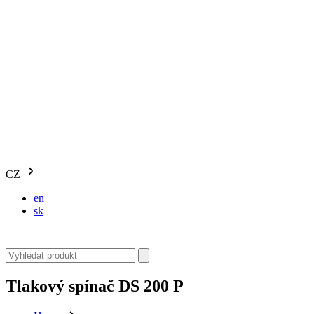
CZ
en
sk
Tlakový spínač DS 200 P