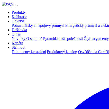
Produkty
Kalibrace
Odvětví
Potravinářský a nápojový průmysl
Energetický průmysl a elekt
Dešťovka
O nás
Novinky
O skupině
Pyramida naší společnosti
Čtyři argumen
Kariéra
Stáhnout
Dokumenty ke stažení
Produktový katalog
Osvědčení a Certifi