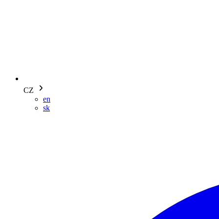
CZ
en
sk