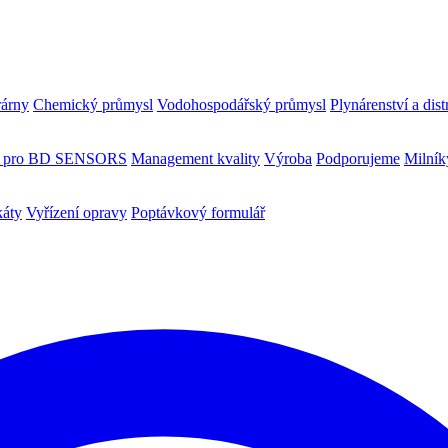
rárny
Chemický průmysl
Vodohospodářský průmysl
Plynárenství a dist
ty pro BD SENSORS
Management kvality
Výroba
Podporujeme
Milní
káty
Vyřízení opravy
Poptávkový formulář