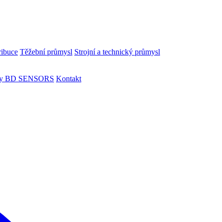
ribuce
Těžební průmysl
Strojní a technický průmysl
ky BD SENSORS
Kontakt